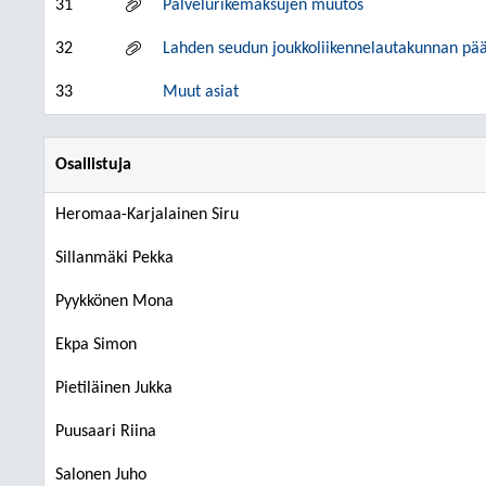
31
Palvelurikemaksujen muutos
32
Lahden seudun joukkoliikennelautakunnan pää
33
Muut asiat
Osallistuja
Heromaa-Karjalainen Siru
Sillanmäki Pekka
Pyykkönen Mona
Ekpa Simon
Pietiläinen Jukka
Puusaari Riina
Salonen Juho