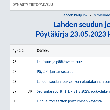
DYNASTY TIETOPALVELU
Lahden kaupunki
Toimielime
Lahden seudun jo
Pöytäkirja 23.05.2023 k
Pykälä
Otsikko
26
Laillisuus ja päätösvaltaisuus
27
Pöytäkirjan tarkastajat
28
Lahden seudun joukkoliikennelautakunnan se
29
Seurantaraportti 1.1. - 31.3.2023, joukkoliike
30
Lippuautomaattien poistuminen käytöstä