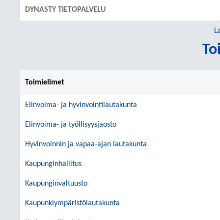
DYNASTY TIETOPALVELU
L
To
Toimielimet
Elinvoima- ja hyvinvointilautakunta
Elinvoima- ja työllisyysjaosto
Hyvinvoinnin ja vapaa-ajan lautakunta
Kaupunginhallitus
Kaupunginvaltuusto
Kaupunkiympäristölautakunta