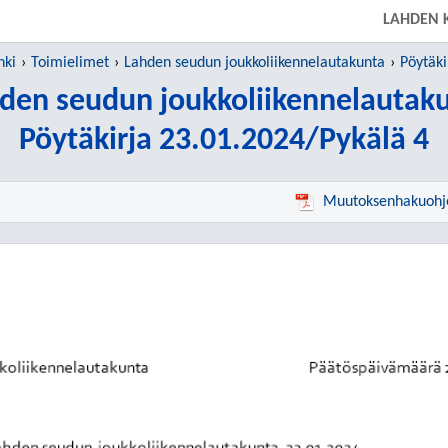
LAHDEN 
nki
Toimielimet
Lahden seudun joukkoliikennelautakunta
Pöytäki
den seudun joukkoliikennelautak
Pöytäkirja 23.01.2024/Pykälä 4
Muutoksenhakuohj