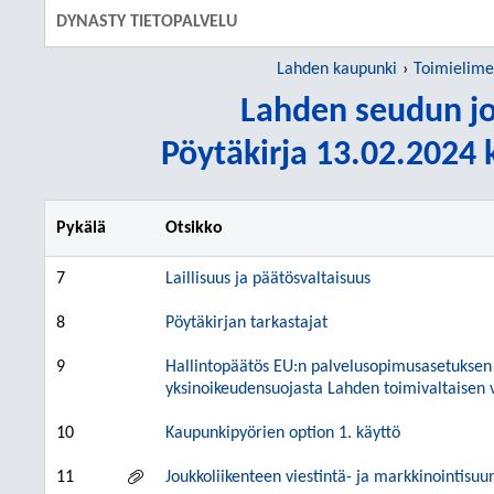
DYNASTY TIETOPALVELU
Lahden kaupunki
Toimielime
Lahden seudun jo
Pöytäkirja 13.02.2024 k
Pykälä
Otsikko
7
Laillisuus ja päätösvaltaisuus
8
Pöytäkirjan tarkastajat
9
Hallintopäätös EU:n palvelusopimusasetuksen 
yksinoikeudensuojasta Lahden toimivaltaisen v
10
Kaupunkipyörien option 1. käyttö
11
Joukkoliikenteen viestintä- ja markkinointisu