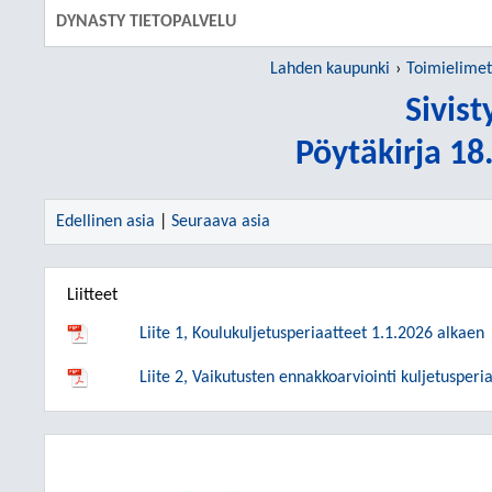
DYNASTY TIETOPALVELU
Lahden kaupunki
Toimielimet
Sivis
Pöytäkirja 1
Edellinen asia
|
Seuraava asia
Liitteet
Liite 1, Koulukuljetusperiaatteet 1.1.2026 alkaen
Liite 2, Vaikutusten ennakkoarviointi kuljetuspe