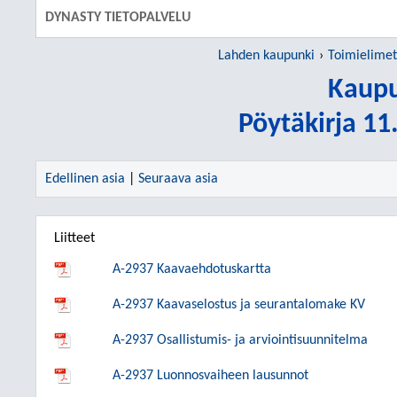
DYNASTY TIETOPALVELU
Lahden kaupunki
Toimielimet
Kaupu
Pöytäkirja 1
Edellinen asia
|
Seuraava asia
Liitteet
A-2937 Kaavaehdotuskartta
A-2937 Kaavaselostus ja seurantalomake KV
A-2937 Osallistumis- ja arviointisuunnitelma
A-2937 Luonnosvaiheen lausunnot