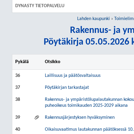
DYNASTY TIETOPALVELU
Lahden kaupunki
Toimielim
Rakennus- ja ym
Pöytäkirja 05.05.2026 k
Pykälä
Otsikko
36
Laillisuus ja päätösvaltaisuus
37
Pöytäkirjan tarkastajat
38
Rakennus- ja ympäristölupalautakunnan kokous
puheoikeus toimikauden 2025-2029 aikana
39
Rakennusjärjestyksen hyväksyminen
40
Oikaisuvaatimus lautakunnan päätöksessä 10.