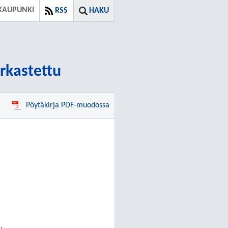
KAUPUNKI
RSS
HAKU
arkastettu
Pöytäkirja PDF-muodossa