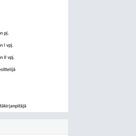
n pj.
 I vpj.
 II vpj.
sittelijä
täkirjanpitäjä