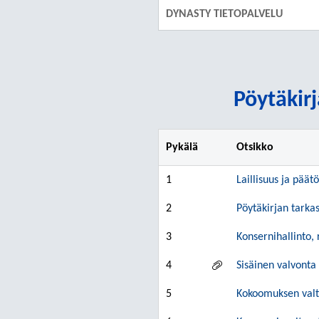
DYNASTY TIETOPALVELU
Pöytäkirj
Pykälä
Otsikko
1
Laillisuus ja päät
2
Pöytäkirjan tarkas
3
Konsernihallinto, 
4
Sisäinen valvonta
5
Kokoomuksen valt