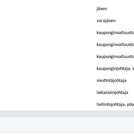
jäsen
varajäsen
kaupunginvaltuusto
kaupunginvaltuuston
kaupunginvaltuuston
kaupunginjohtaja, e
viestintäjohtaja
lakiasiainjohtaja
hallintojohtaja, pöy