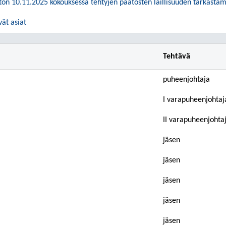
on 10.11.2025 kokouksessa tehtyjen päätösten laillisuuden tarkasta
vät asiat
Tehtävä
puheenjohtaja
I varapuheenjohtaj
II varapuheenjohta
jäsen
jäsen
jäsen
jäsen
jäsen