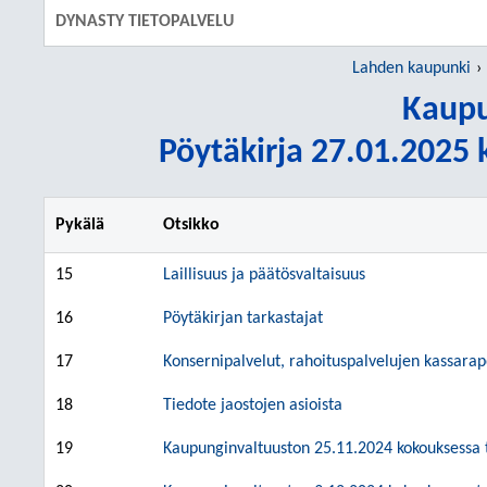
DYNASTY TIETOPALVELU
Lahden kaupunki
Kaupu
Pöytäkirja 27.01.2025 k
Pykälä
Otsikko
15
Laillisuus ja päätösvaltaisuus
16
Pöytäkirjan tarkastajat
17
Konsernipalvelut, rahoituspalvelujen kassarap
18
Tiedote jaostojen asioista
19
Kaupunginvaltuuston 25.11.2024 kokouksessa t