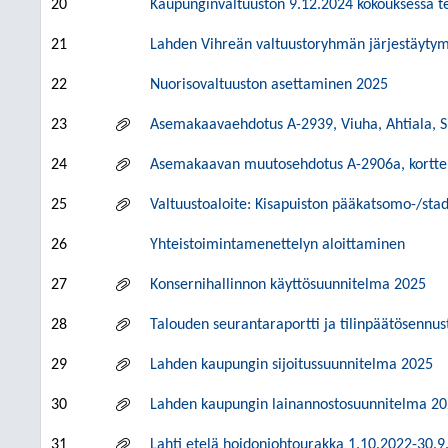
20
Kaupunginvaltuuston 9.12.2024 kokouksessa te
21
Lahden Vihreän valtuustoryhmän järjestäyty
22
Nuorisovaltuuston asettaminen 2025
23
Asemakaavaehdotus A-2939, Viuha, Ahtiala, S
24
Asemakaavan muutosehdotus A-2906a, korttelin
25
Valtuustoaloite: Kisapuiston pääkatsomo-/stad
26
Yhteistoimintamenettelyn aloittaminen
27
Konsernihallinnon käyttösuunnitelma 2025
28
Talouden seurantaraportti ja tilinpäätösennu
29
Lahden kaupungin sijoitussuunnitelma 2025
30
Lahden kaupungin lainannostosuunnitelma 2
31
Lahti etelä hoidonjohtourakka 1.10.2022-30.9.